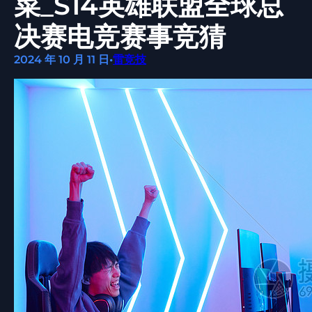
菜_S14英雄联盟全球总
决赛电竞赛事竞猜
2024 年 10 月 11 日
•
雷竞技