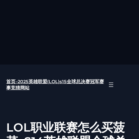
首页–2025英雄联盟(LOL)s15全球总决赛冠军赛
事竞猜网站
LOL职业联赛怎么买菠