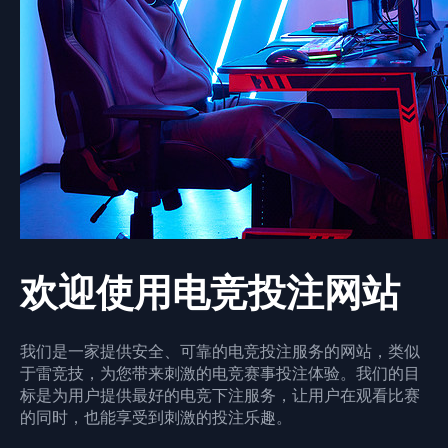
欢迎使用电竞投注网站
我们是一家提供安全、可靠的电竞投注服务的网站，类似
于雷竞技，为您带来刺激的电竞赛事投注体验。我们的目
标是为用户提供最好的电竞下注服务，让用户在观看比赛
的同时，也能享受到刺激的投注乐趣。