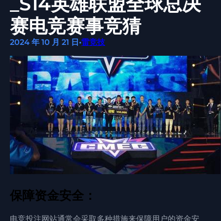
_S14英雄联盟全球总决
赛电竞赛事竞猜
2024 年 10 月 21 日
•
雷竞技
保障资金安全：
电竞投注网站通常会采取多种措施来保障用户的资金安