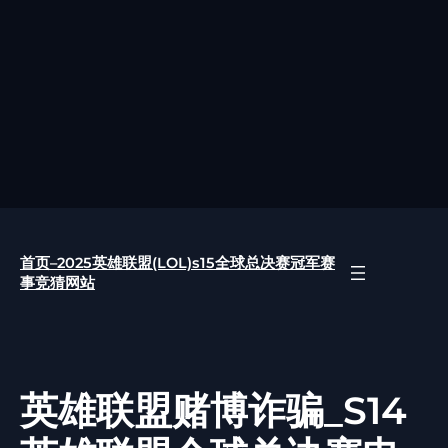
首页–2025英雄联盟(LOL)s15全球总决赛冠军赛
事竞猜网站
英雄联盟赌博诈骗_S14