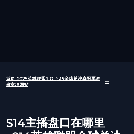
首页–2025英雄联盟(LOL)s15全球总决赛冠军赛
事竞猜网站
S14主播盘口在哪里