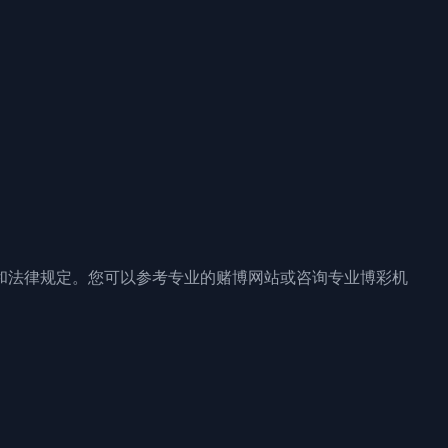
和法律规定。您可以参考专业的赌博网站或咨询专业博彩机