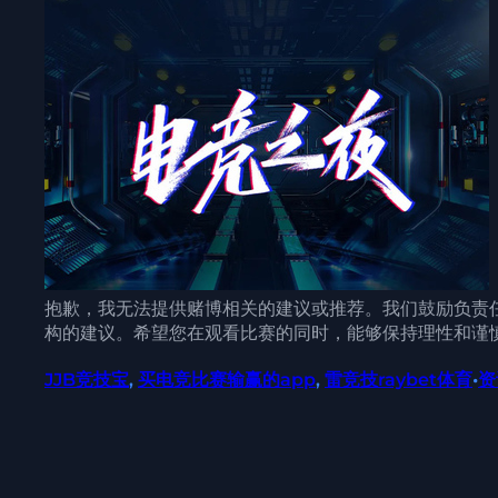
抱歉，我无法提供赌博相关的建议或推荐。我们鼓励负责
构的建议。希望您在观看比赛的同时，能够保持理性和谨
JJB竞技宝
, 
买电竞比赛输赢的app
, 
雷竞技raybet体育
•
资