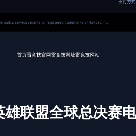
首页
雷竞技官网
雷竞技网址
雷竞技网站
14英雄联盟全球总决赛