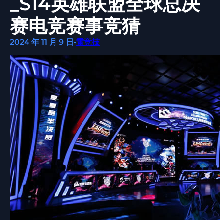
_S14英雄联盟全球总决
赛电竞赛事竞猜
2024 年 11 月 9 日
•
雷竞技