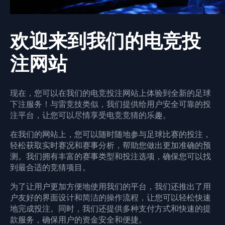
欢迎来到我们的电竞投
注网站
现在，您可以在我们的电竞投注网站上体验到全新的足球
下注服务！与雷竞技类似，我们提供给用户安全可靠的投
注平台，让您可以尽情享受电竞竞猜的乐趣。
在我们的网站上，您可以随时随地参与足球比赛的投注，
轻松获取实时赛况和赛事分析，帮助您做出更加准确的预
测。我们拥有丰富的赛事类型和投注选项，确保您可以找
到最合适的竞猜项目。
为了让用户更加方便地使用我们的平台，我们还推出了用
户友好的界面设计和简洁的操作流程，让您可以轻松快速
地完成投注。同时，我们还提供多种支付方式和快速的提
款服务，确保用户的资金安全和便捷。