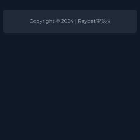
Copyright © 2024 | Raybet雷竞技