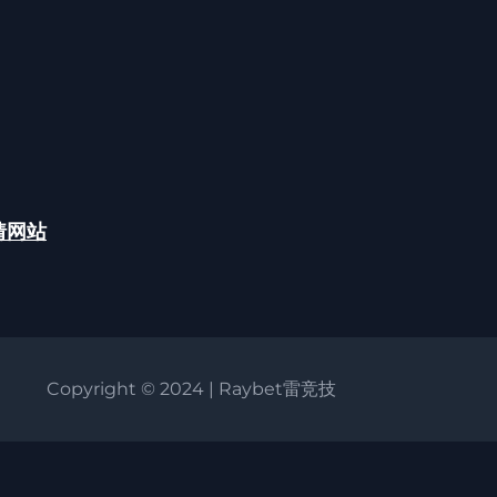
猜网站
Copyright © 2024 | Raybet雷竞技