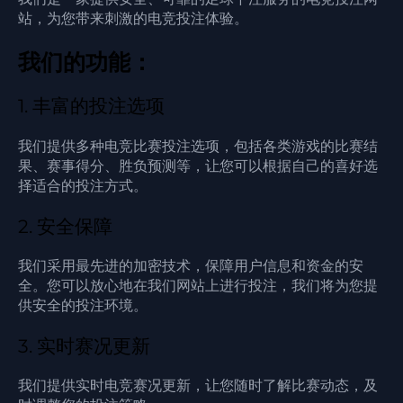
站，为您带来刺激的电竞投注体验。
我们的功能：
1. 丰富的投注选项
我们提供多种电竞比赛投注选项，包括各类游戏的比赛结
果、赛事得分、胜负预测等，让您可以根据自己的喜好选
择适合的投注方式。
2. 安全保障
我们采用最先进的加密技术，保障用户信息和资金的安
全。您可以放心地在我们网站上进行投注，我们将为您提
供安全的投注环境。
3. 实时赛况更新
我们提供实时电竞赛况更新，让您随时了解比赛动态，及