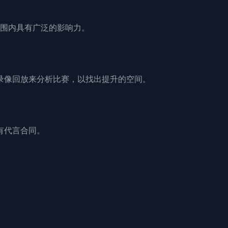
范围内具有广泛的影响力。
录像回放来分析比赛，以找出提升的空间。
有代言合同。
。