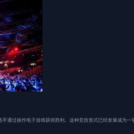
选手通过操作电子游戏获得胜利。这种竞技形式已经发展成为一