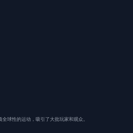
项全球性的运动，吸引了大批玩家和观众。