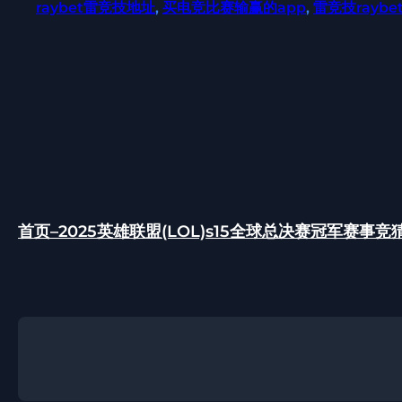
raybet雷竞技地址
, 
买电竞比赛输赢的app
, 
雷竞技raybe
首页–2025英雄联盟(LOL)s15全球总决赛冠军赛事竞