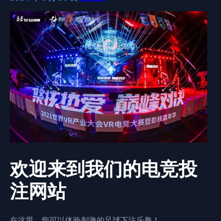
欢迎来到我们的电竞投
注网站
在这里，您可以体验刺激的足球下注乐趣！