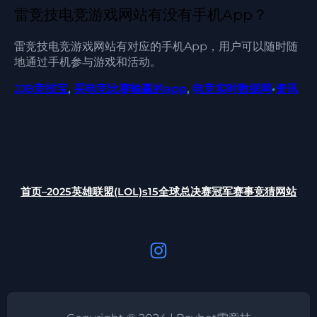
雷竞技电竞游戏网站有没有手机App？
雷竞技电竞游戏网站有对应的手机App，用户可以随时随
地通过手机参与游戏和活动。
JJB竞技宝
, 
买电竞比赛输赢的app
, 
电竞实时数据网
•
资讯
首页–2025英雄联盟(LOL)s15全球总决赛冠军赛事竞猜网站
Instagram