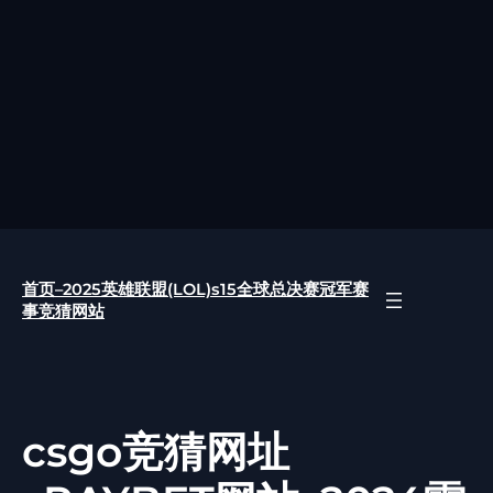
首页–2025英雄联盟(LOL)s15全球总决赛冠军赛
事竞猜网站
csgo竞猜网址