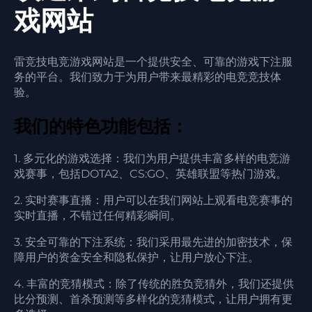
戏网站
雷竞技电竞游戏网站是一个提供安全、可靠的游戏下注服
务的平台。我们致力于为用户带来最精彩的电竞竞技体
验。
我们的特色功能包括：
1. 多元化的游戏选择：我们为用户提供丰富多样的电竞游
戏赛事，包括DOTA2、CS:GO、英雄联盟等热门游戏。
2. 实时赛事直播：用户可以在我们网站上观看电竞赛事的
实时直播，不错过任何精彩瞬间。
3. 安全可靠的下注系统：我们采用最先进的加密技术，保
障用户的资金安全和隐私保护，让用户放心下注。
4. 丰富的竞猜模式：除了传统的胜负竞猜外，我们还提供
比分预测、首杀预测等多样化的竞猜模式，让用户拥有更