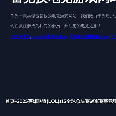
作为一款类似雷竞技的电竞游戏网站，我们致力于为用户
现在就注册成为我们的会员，开启您的电竞之旅！
JJB竞技宝
, 
raybet雷竞技地址
, 
买电竞比赛输赢的app
•
文
首页–2025英雄联盟(LOL)s15全球总决赛冠军赛事竞