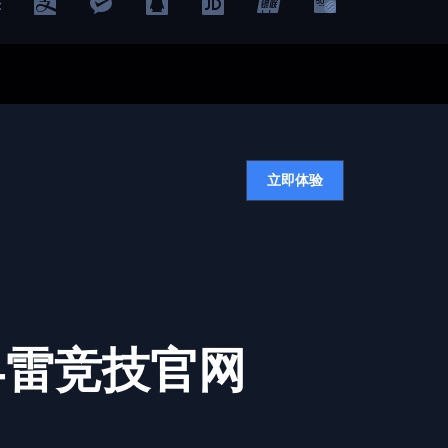
立即体验
24雷竞技官网