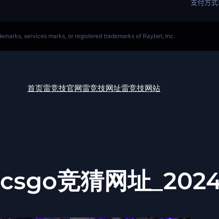
首页
雷竞技官网
雷竞技网址
雷竞技网站
csgo竞猜网址_20