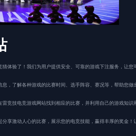
站
竞猜体验了！我们为用户提供安全、可靠的游戏下注服务，让您
信息，了解各种游戏的比赛时间、选手阵容、赛况等，帮助您做
在雷竞技电竞游戏网站找到相应的比赛，并利用自己的游戏知识
。
起分享激动人心的比赛，展示您的电竞技能，赢得丰厚的奖金！