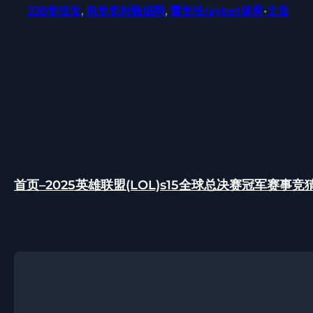
JJB竞技宝
, 
电竞实时数据网
, 
雷竞技raybet体育
•
文章
首页–2025英雄联盟(LOL)s15全球总决赛冠军赛事竞