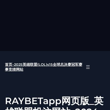
首页–2025英雄联盟(LOL)s15全球总决赛冠军赛
事竞猜网站
RAYBETapp网页版_英