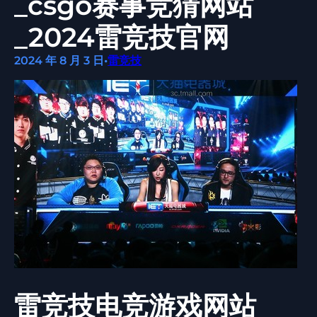
_csgo赛事竞猜网站
_2024雷竞技官网
2024 年 8 月 3 日
•
雷竞技
雷竞技电竞游戏网站