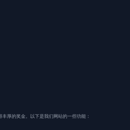
得丰厚的奖金。以下是我们网站的一些功能：