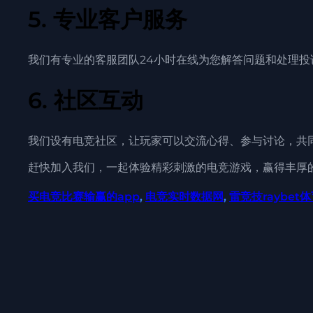
5. 专业客户服务
我们有专业的客服团队24小时在线为您解答问题和处理
6. 社区互动
我们设有电竞社区，让玩家可以交流心得、参与讨论，共
赶快加入我们，一起体验精彩刺激的电竞游戏，赢得丰厚
买电竞比赛输赢的app
, 
电竞实时数据网
, 
雷竞技raybet