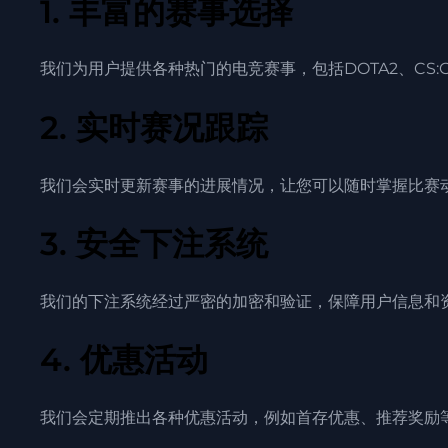
1. 丰富的赛事选择
我们为用户提供各种热门的电竞赛事，包括DOTA2、CS
2. 实时赛况跟踪
我们会实时更新赛事的进展情况，让您可以随时掌握比赛
3. 安全下注系统
我们的下注系统经过严密的加密和验证，保障用户信息和
4. 优惠活动
我们会定期推出各种优惠活动，例如首存优惠、推荐奖励