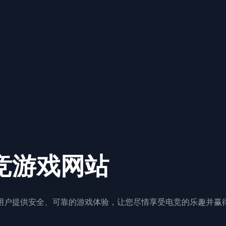
竞游戏网站
用户提供安全、可靠的游戏体验，让您尽情享受电竞的乐趣并赢