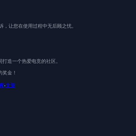
投诉，让您在使用过程中无后顾之忧。
同打造一个热爱电竞的社区。
的奖金！
体育
•
文章