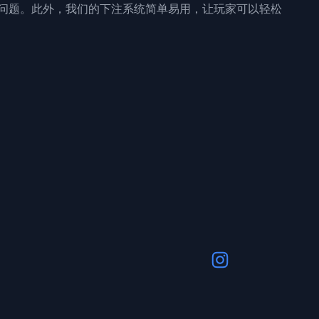
问题。此外，我们的下注系统简单易用，让玩家可以轻松
Instagram