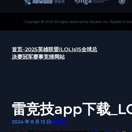
跳
至
首页–2025英雄联盟(LOL)s15全球总
内
决赛冠军赛事竞猜网站
容
雷竞技app下载_L
2024 年 8 月 13 日
•
雷竞技