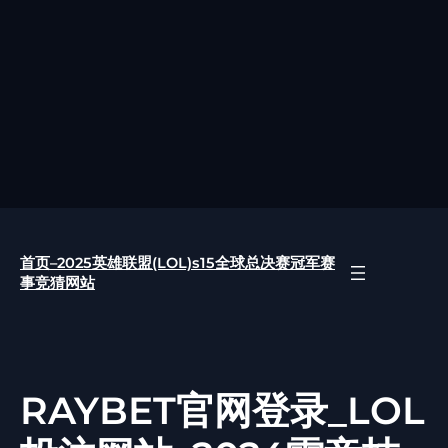
首页–2025英雄联盟(LOL)s15全球总决赛冠军赛
事竞猜网站
RAYBET官网登录_LOL