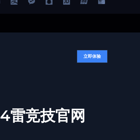
立即体验
24雷竞技官网