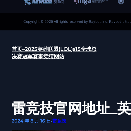
跳
至
首页–2025英雄联盟(LOL)s15全球总
内
决赛冠军赛事竞猜网站
容
雷竞技官网地址_英
2024 年 8 月 16 日
•
雷竞技