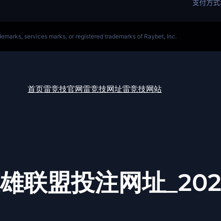
首页
雷竞技官网
雷竞技网址
雷竞技网站
雄联盟投注网址_20