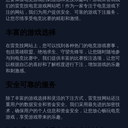
们的雷竞技电竞游戏网站吧！作为一家专注于电竞游戏下
注的网站，我们为用户提供安全、可靠的游戏下注服务，
让您尽情享受电竞比赛的精彩和激情。
丰富的游戏选择
在雷竞技网站上，您可以找到各种热门的电竞游戏赛事，
包括英雄联盟、绝地求生、守望先锋等，让您随时随地参
与到电竞比赛中。我们提供丰富的比赛投注选项，让您可
以根据自己的喜好和了解程度进行下注，增加游戏的乐趣
和刺激感。
安全可靠的服务
除了丰富的游戏选择和灵活的下注方式，雷竞技网站还注
重用户的数据安全和资金安全。我们采用最先进的加密技
术，确保用户的个人信息和资金安全，让您放心畅玩电竞
游戏，享受游戏带来的乐趣。