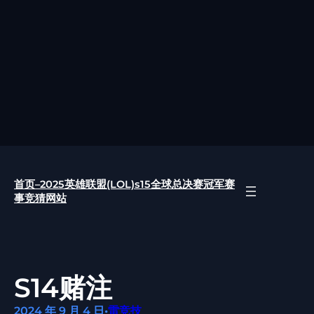
首页–2025英雄联盟(LOL)s15全球总决赛冠军赛
事竞猜网站
S14赌注
2024 年 9 月 4 日
•
雷竞技