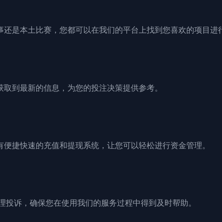
事还是本土比赛，您都可以在我们的平台上找到您喜欢的项目进
获取到最新的信息，为您的投注决策提供参考。
有便捷快速的充值和提现系统，让您可以轻松进行资金管理。
处理投诉，确保您在使用我们的服务过程中得到及时帮助。