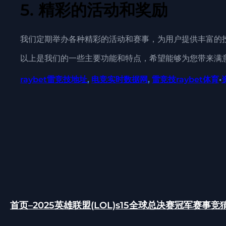
5. 精彩的活动和奖励
我们定期举办各种精彩的活动和赛事，为用户提供丰富的
以上是我们的一些主要功能和特点，希望能够为您带来满
raybet雷竞技地址
, 
电竞实时数据网
, 
雷竞技raybet体育
•
首页–2025英雄联盟(LOL)s15全球总决赛冠军赛事竞