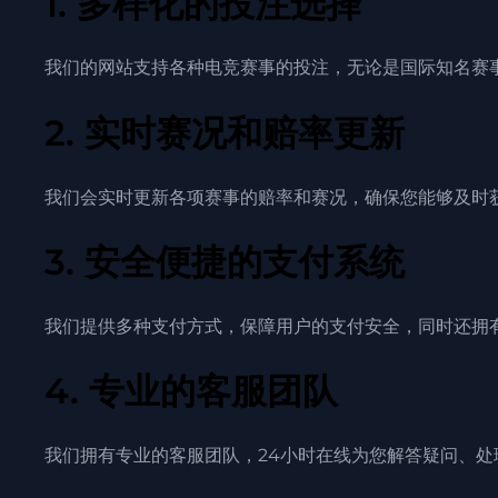
1. 多样化的投注选择
我们的网站支持各种电竞赛事的投注，无论是国际知名赛
2. 实时赛况和赔率更新
我们会实时更新各项赛事的赔率和赛况，确保您能够及时
3. 安全便捷的支付系统
我们提供多种支付方式，保障用户的支付安全，同时还拥
4. 专业的客服团队
我们拥有专业的客服团队，24小时在线为您解答疑问、