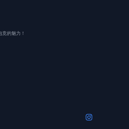
电竞的魅力！
Instagram