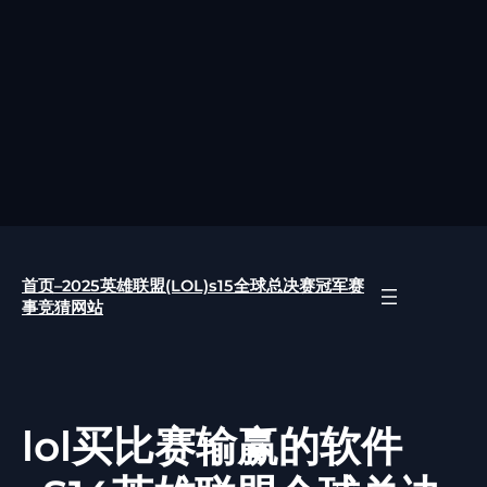
首页–2025英雄联盟(LOL)s15全球总决赛冠军赛
事竞猜网站
lol买比赛输赢的软件