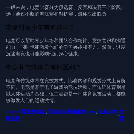
一般来说，电竞比赛分为预选赛、复赛和决赛三个阶段。
选手通过不断的淘汰赛和对抗赛，最终决出胜负。
电竞对青少年有何影响？
电竞可以帮助青少年培养团队合作精神、竞技意识和沟通
能力，同时也能激发他们的学习兴趣和潜力。然而，过度
沉迷电竞也可能影响他们身心健康。
电竞和传统体育有何区别？
电竞和传统体育在竞技方式、比赛内容和观赏形式上有所
不同。电竞是基于电子游戏的竞技活动，而传统体育则是
以人体运动为基础，但二者都是一种体育竞技活动，都能
够激发人们的运动激情。
raybet雷竞技地址
, 
买电竞比赛输赢的app
, 
电竞实时
文
•
数据网
章