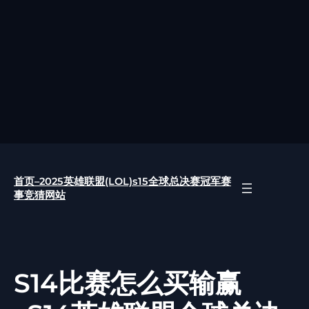
首页–2025英雄联盟(LOL)s15全球总决赛冠军赛
事竞猜网站
S14比赛怎么买输赢