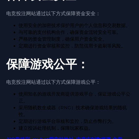
电竞投注网站通过以下方式保障资金安全：
使用安全的加密技术保护用户的个人信息和交易数据。
与可靠的支付机构合作，确保资金流转安全可靠。
严格的资金管理制度，确保用户资金安全。
定期进行资金审核和监控，防范信用卡盗刷等风险。
保障游戏公平：
电竞投注网站通过以下方式保障游戏公平：
使用知名的游戏开发商提供游戏平台，保证游戏公平公
正。
采用随机数生成器（RNG）技术确保游戏结果的随机
性。
定期进行游戏平台审核和监控，防止作弊行为。
建立投诉处理机制，保障玩家权益。