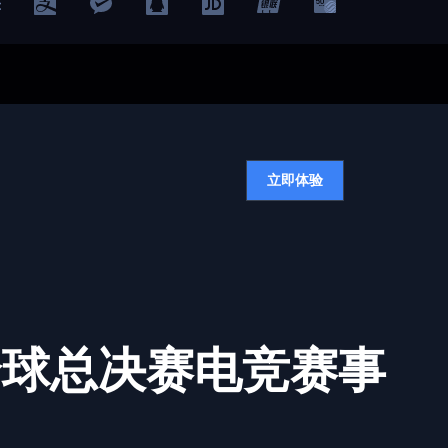
立即体验
盟全球总决赛电竞赛事