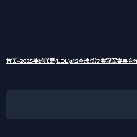
首页–2025英雄联盟(LOL)s15全球总决赛冠军赛事竞