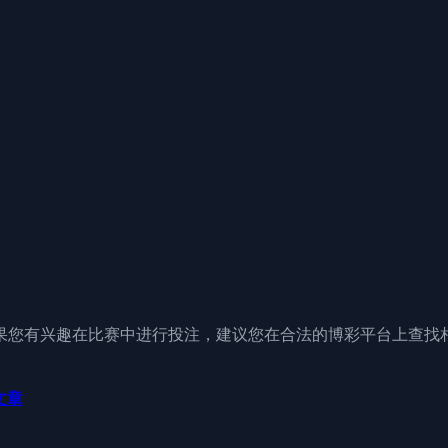
如果您有兴趣在比赛中进行投注，建议您在合法的博彩平台上查找
文章